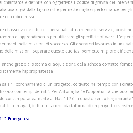
 chiamante e definire con oggettività il codice di gravità dell'interven
alia usato già dalla Liguria) che permette migliori performance per gli op
e un codice rosso.
e di assunzione e tutto il personale attualmente in servizio, proviene d
ma di apprendimento per utilizzare gli specifici software. L'esperienza 
erimenti nelle missioni di soccorso. Gli operatori lavorano in una sala 
o delle missioni. Separare queste due fasi permette migliore efficienza
i anche grazie al sistema di acquisizione della scheda contatto forni
diatamente l'appropriatezza.
la sala "il coronamento di un progetto, coltivato nel tempo con i direttor
zato con tempi definiti". Per Antonaglia "è l'opportunità che può far f
ionale contemporaneamente al Nue 112 è in questo senso lungimirante"
abile, e magari, in futuro, anche piattaforma di un progetto transfron
112 Emergenza