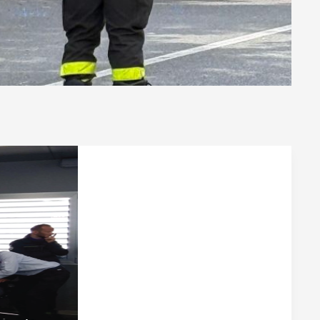
8
0428
 at
-06 at
-09-06 at