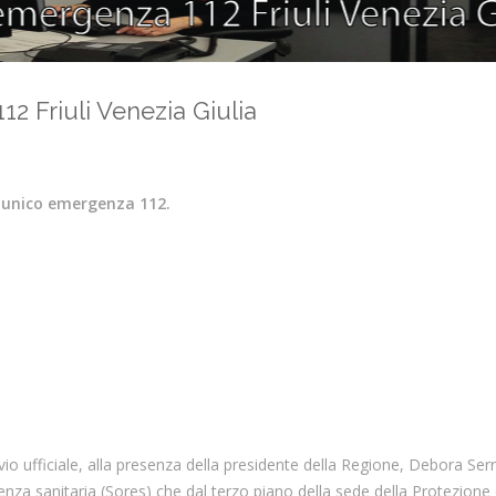
2 Friuli Venezia Giulia
 unico emergenza 112.
vio ufficiale, alla presenza della presidente della Regione, Debora Serr
enza sanitaria (Sores) che dal terzo piano della sede della Protezione