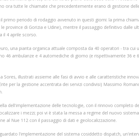
liano ora tutte le chiamate che precedentemente erano di gestione delle 
 il primo periodo di rodaggio avvenuto in questi giorni: la prima chiam
 le province di Gorizia e Udine), mentre il passaggio definitivo dalle u
 il 4 aprile scorso.
euro, una pianta organica attuale composta da 40 operatori - tra cui 
nano 46 ambulanze e 4 automediche di giorno (e rispettivamente 36 e 
a Sores, illustrati assieme alle fasi di avvio e alle caratteristiche inno
Ente per la gestione accentrata dei servizi condivisi) Massimo Romano 
n.
uella dell'implementazione delle tecnologie, con il rinnovo completo de
ocalizzare i mezzi; poi vi è stata la messa a regime del nuovo sistema
ione al Nue 112 con il passaggio di dati e geolocalizzazione.
guardato l'implementazione del sistema cosiddetto dispatch, un'inte