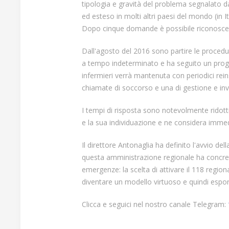
tipologia e gravità del problema segnalato dal
ed esteso in molti altri paesi del mondo (in It
Dopo cinque domande è possibile riconoscer
Dall'agosto del 2016 sono partire le procedur
a tempo indeterminato e ha seguito un program
infermieri verrà mantenuta con periodici reins
chiamate di soccorso e una di gestione e invi
I tempi di risposta sono notevolmente ridott
e la sua individuazione e ne considera imme
Il direttore Antonaglia ha definito l'avvio del
questa amministrazione regionale ha concretiz
emergenze: la scelta di attivare il 118 reg
diventare un modello virtuoso e quindi esport
Clicca e seguici nel nostro canale Telegram: