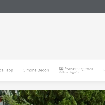
#sosemergenza
ca l'app
Simone Bedon
Galleria fotografica