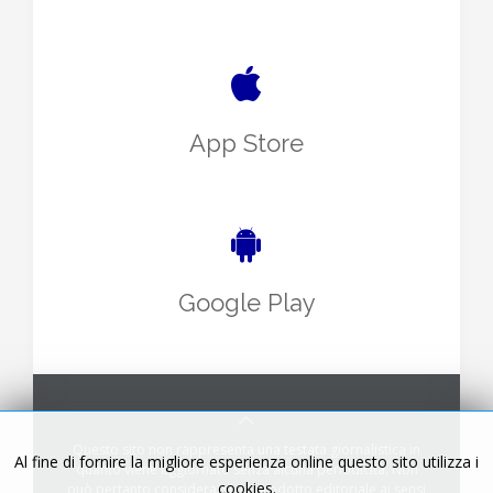
App Store
Google Play
Questo sito non rappresenta una testata giornalistica in
Al fine di fornire la migliore esperienza online questo sito utilizza i
quanto viene aggiornato senza alcuna periodicità. Non
cookies.
può pertanto considerarsi un prodotto editoriale ai sensi